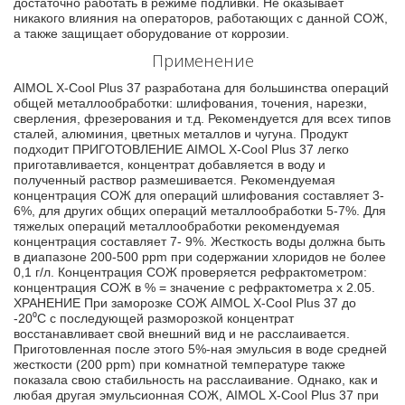
достаточно работать в режиме подливки. Не оказывает
никакого влияния на операторов, работающих с данной СОЖ,
а также защищает оборудование от коррозии.
Применение
AIMOL X-Cool Plus 37 разработана для большинства операций
общей металлообработки: шлифования, точения, нарезки,
сверления, фрезерования и т.д. Рекомендуется для всех типов
сталей, алюминия, цветных металлов и чугуна. Продукт
подходит ПРИГОТОВЛЕНИЕ AIMOL X-Cool Plus 37 легко
приготавливается, концентрат добавляется в воду и
полученный раствор размешивается. Рекомендуемая
концентрация СОЖ для операций шлифования составляет 3-
6%, для других общих операций металлообработки 5-7%. Для
тяжелых операций металлообработки рекомендуемая
концентрация составляет 7- 9%. Жесткость воды должна быть
в диапазоне 200-500 ppm при содержании хлоридов не более
0,1 г/л. Концентрация СОЖ проверяется рефрактометром:
концентрация СОЖ в % = значение с рефрактометра x 2.05.
ХРАНЕНИЕ При заморозке СОЖ AIMOL X-Cool Plus 37 до
-20⁰С с последующей разморозкой концентрат
восстанавливает свой внешний вид и не расслаивается.
Приготовленная после этого 5%-ная эмульсия в воде средней
жесткости (200 ppm) при комнатной температуре также
показала свою стабильность на расслаивание. Однако, как и
любая другая эмульсионная СОЖ, AIMOL X-Cool Plus 37 при