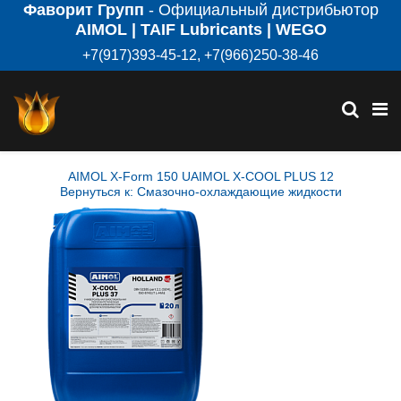
Фаворит Групп
- Официальный дистрибьютор
AIMOL | TAIF Lubricants | WEGO
+7(917)393-45-12, +7(966)250-38-46
AIMOL X-Form 150 U
AIMOL X-COOL PLUS 12
Вернуться к: Смазочно-охлаждающие жидкости