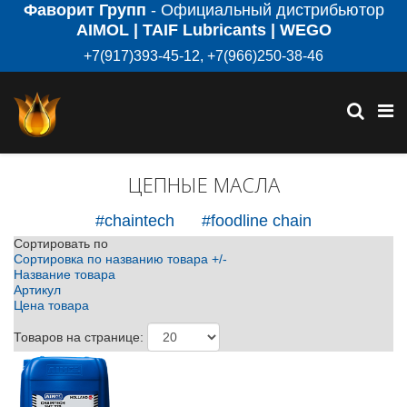
Фаворит Групп
- Официальный дистрибьютор
AIMOL | TAIF Lubricants | WEGO
+7(917)393-45-12, +7(966)250-38-46
ЦЕПНЫЕ МАСЛА
#chaintech
#foodline chain
Сортировать по
Сортировка по названию товара +/-
Название товара
Артикул
Цена товара
Товаров на странице: