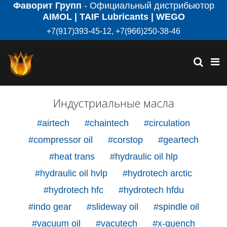
Фаворит Групп
- Официальный дистрибьютор
AIMOL | TAIF Lubricants | WEGO
+7(917)393-45-12, +7(966)250-38-46
Индустриальные масла
#airtech
#chaintech
#circulation
#compressor oil
#corstop
#geartech
#heat trans
#hydraulic oil hlp
#hydraulic oil hvlp
#hydrotech arctic
#hydrotech hfc
#hydrotech hfdu
#indo gear
#slideway oil
#spindle oil
#vacuum oil
#vacutech
#x-quench