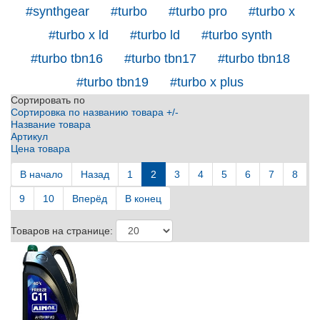
#synthgear
#turbo
#turbo pro
#turbo x
#turbo x ld
#turbo ld
#turbo synth
#turbo tbn16
#turbo tbn17
#turbo tbn18
#turbo tbn19
#turbo x plus
Сортировать по
Сортировка по названию товара +/-
Название товара
Артикул
Цена товара
В начало
Назад
1
2
3
4
5
6
7
8
9
10
Вперёд
В конец
Товаров на странице: