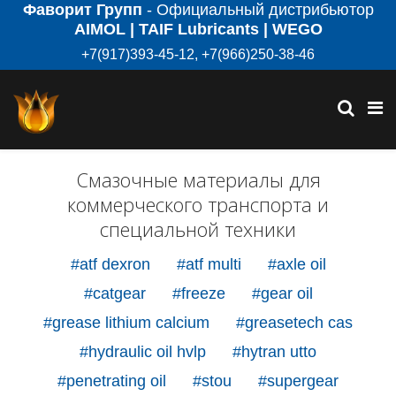
Фаворит Групп
- Официальный дистрибьютор
AIMOL | TAIF Lubricants | WEGO
+7(917)393-45-12, +7(966)250-38-46
Смазочные материалы для
коммерческого транспорта и
специальной техники
#atf dexron
#atf multi
#axle oil
#catgear
#freeze
#gear oil
#grease lithium calcium
#greasetech cas
#hydraulic oil hvlp
#hytran utto
#penetrating oil
#stou
#supergear