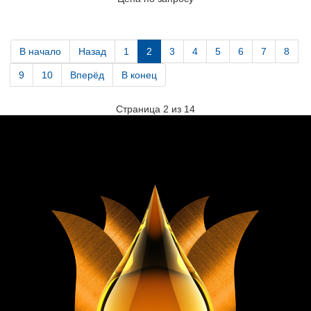
В начало
Назад
1
2
3
4
5
6
7
8
9
10
Вперёд
В конец
Страница 2 из 14