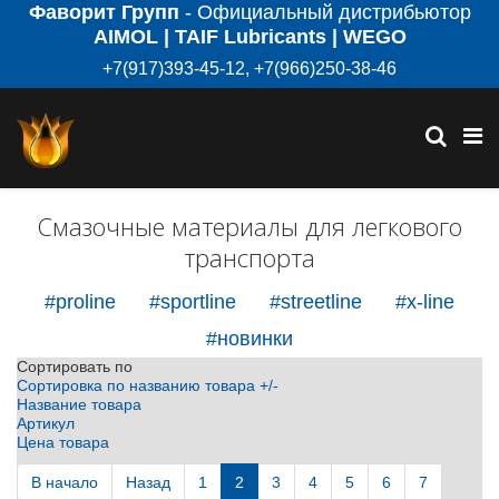
Фаворит Групп
- Официальный дистрибьютор
AIMOL | TAIF Lubricants | WEGO
+7(917)393-45-12, +7(966)250-38-46
Смазочные материалы для легкового
транспорта
#proline
#sportline
#streetline
#x-line
#новинки
Сортировать по
Сортировка по названию товара +/-
Название товара
Артикул
Цена товара
В начало
Назад
1
2
3
4
5
6
7