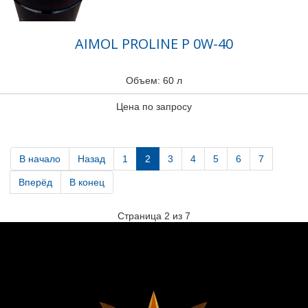
AIMOL PROLINE P 0W-40
Объем: 60 л
Цена по запросу
В начало
Назад
1
2
3
4
5
6
7
Вперёд
В конец
Страница 2 из 7